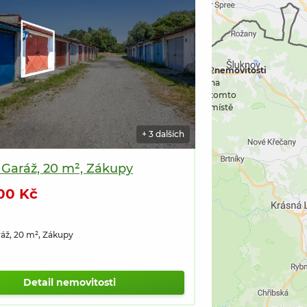
2
nemovitosti
na
tomto
místě
+ 3 dalších
 Garáž, 20 m², Zákupy
00 Kč
ráž, 20 m², Zákupy
Detail nemovitosti