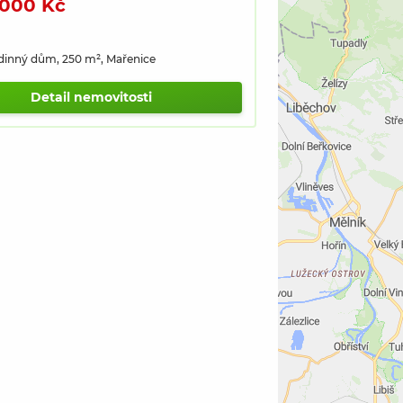
 000 Kč
dinný dům, 250 m², Mařenice
Detail nemovitosti