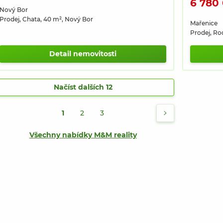
6 780
Nový Bor
Prodej, Chata, 40 m², Nový Bor
Mařenice
Prodej, Ro
Detail nemovitosti
Načíst dalších 12
1
2
3
Všechny nabídky M&M reality