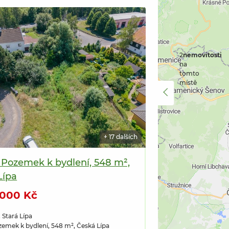
2
nemovitosti
na
tomto
místě
2
nemovitosti
+ 17 dalších
na
tomto
místě
, Pozemek k bydlení, 548 m²,
Lípa
 000 Kč
 Stará Lípa
zemek k bydlení, 548 m², Česká Lípa