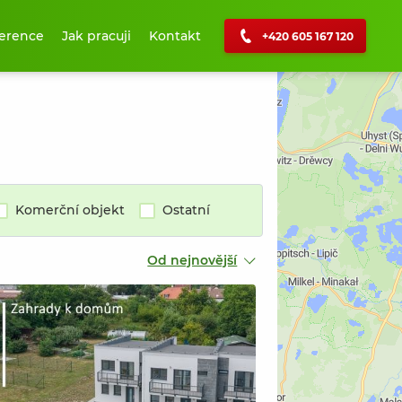
erence
Jak pracuji
Kontakt
+420 605 167 120
+
−
Komerční objekt
Ostatní
Od nejnovější