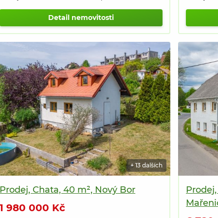
Detail nemovitosti
+ 13 dalších
Prodej, Chata, 40 m², Nový Bor
Prodej
Mařeni
1 980 000 Kč