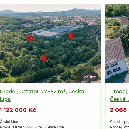
4
900
000
+ 12 dalších
Kč
Prodej, Ostatní, 77852 m², Česká
Prodej
Lípa
Česká 
1 122 000 Kč
2 068
Česká Lípa
Česká Lípa,
Prodej, Ostatní, 77852 m², Česká Lípa
Prodej, Po