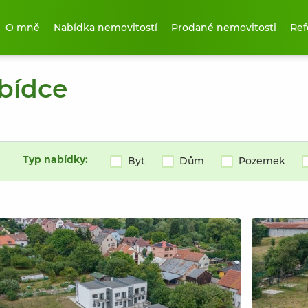
O mně
Nabídka nemovitostí
Prodané nemovitosti
Ref
abídce
Typ nabídky:
Byt
Dům
Pozemek