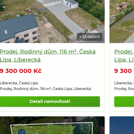
+ 23 dalších
Prodej, Rodinný dům, 116 m², Česká
Prodej
Lípa, Liberecká
Lípa, L
9 300 000 Kč
9 300
Liberecká, Česká Lípa
Liberecká,
Prodej, Rodinný dům, 116 m², Česká Lípa, Liberecká
Prodej, Ro
Detail nemovitosti