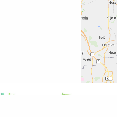
Legenda
Přesná poloha
Přibližná poloha