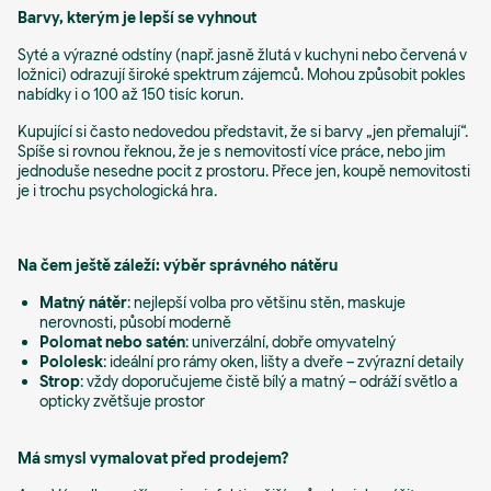
Barvy, kterým je lepší se vyhnout
Syté a výrazné odstíny (např. jasně žlutá v kuchyni nebo červená v
ložnici) odrazují široké spektrum zájemců. Mohou způsobit pokles
nabídky i o 100 až 150 tisíc korun.
Kupující si často nedovedou představit, že si barvy „jen přemalují“.
Spíše si rovnou řeknou, že je s nemovitostí více práce, nebo jim
jednoduše nesedne pocit z prostoru. Přece jen, koupě nemovitosti
je i trochu psychologická hra.
Na čem ještě záleží: výběr správného nátěru
Matný nátěr
: nejlepší volba pro většinu stěn, maskuje
nerovnosti, působí moderně
Polomat nebo satén
: univerzální, dobře omyvatelný
Pololesk
: ideální pro rámy oken, lišty a dveře – zvýrazní detaily
Strop
: vždy doporučujeme čistě bílý a matný – odráží světlo a
opticky zvětšuje prostor
Má smysl vymalovat před prodejem?