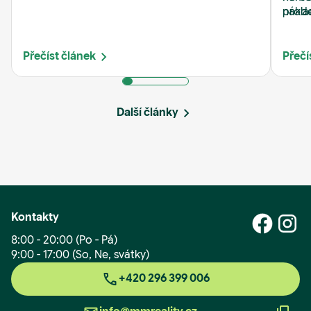
rozvodů, špatného světla nebo zanedbaných
nákla
prode
detailů.
zájem
jako 
nemov
na je
Přečíst článek
Přečí
Další články
Kontakty
8:00 - 20:00 (Po - Pá)
9:00 - 17:00 (So, Ne, svátky)
+420 296 399 006