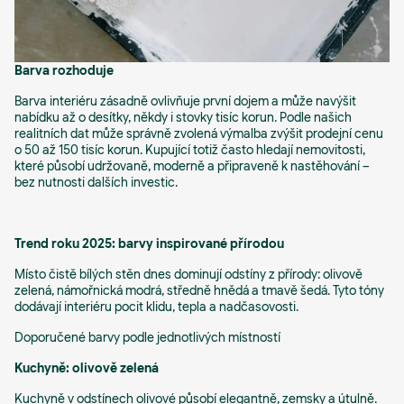
Barva rozhoduje
Barva interiéru zásadně ovlivňuje první dojem a může navýšit
nabídku až o desítky, někdy i stovky tisíc korun. Podle našich
realitních dat může správně zvolená výmalba zvýšit prodejní cenu
o 50 až 150 tisíc korun. Kupující totiž často hledají nemovitosti,
které působí udržovaně, moderně a připraveně k nastěhování –
bez nutnosti dalších investic.
Trend roku 2025: barvy inspirované přírodou
Místo čistě bílých stěn dnes dominují odstíny z přírody: olivově
zelená, námořnická modrá, středně hnědá a tmavě šedá. Tyto tóny
dodávají interiéru pocit klidu, tepla a nadčasovosti.
Doporučené barvy podle jednotlivých místností
Kuchyně: olivově zelená
Kuchyně v odstínech olivové působí elegantně, zemsky a útulně.