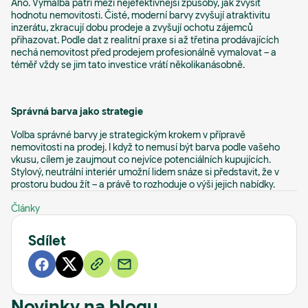
Ano. Výmalba patří mezi nejefektivnější způsoby, jak zvýšit
hodnotu nemovitosti. Čisté, moderní barvy zvyšují atraktivitu
inzerátu, zkracují dobu prodeje a zvyšují ochotu zájemců
přihazovat. Podle dat z realitní praxe si až třetina prodávajících
nechá nemovitost před prodejem profesionálně vymalovat – a
téměř vždy se jim tato investice vrátí několikanásobně.
Správná barva jako strategie
Volba správné barvy je strategickým krokem v přípravě
nemovitosti na prodej. I když to nemusí být barva podle vašeho
vkusu, cílem je zaujmout co nejvíce potenciálních kupujících.
Stylový, neutrální interiér umožní lidem snáze si představit, že v
prostoru budou žít – a právě to rozhoduje o výši jejich nabídky.
Články
Sdílet
Novinky na blogu