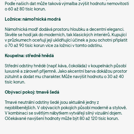
Podle našich dat může taková výmalba zvýšit hodnotu nemovitosti
o 60 až 80 tisíc korun.
Ložnice: námořnická modrá
Námořnická modř dodává prostoru hloubku a decentní eleganci.
Skvěle se hodí jak do moderních, tak klasických interiérů. Kupující
v průzkumech oceňují její uklidňující účinek a jsou ochotni připlatit
o 70 až 90 tisíc korun více za ložnici v tomto odstínu.
Koupelna: středně hnědá
Střední odstíny hnědé (např. káva, čokoláda) v koupelnách působí
luxusně a zároveň příjemně. Jako akcentní barva dokážou prostor
zútulnit a dodat mu charakter. Může navýšit hodnotu o 30 až 40
tisíc korun.
Obývací pokoj: tmavě šedá
Tmavé neutrální odstíny šedé jsou aktuálně jedny z
nejoblíbenějších. V obývacích pokojích působí moderně a stylově.
V kombinaci se světlým nábytkem vytvářejí silný vizuální dojem.
Očekávané navýšení hodnoty může být 80 až 120 tisíc korun.