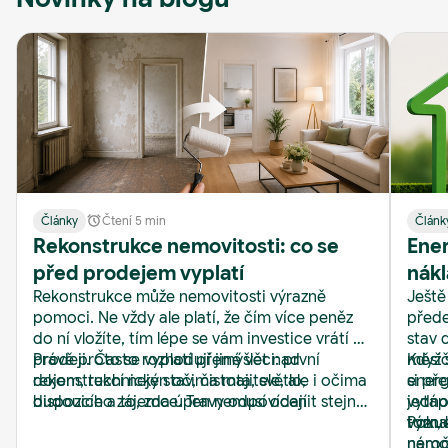
Články
Čtení 5 min
Článk
Rekonstrukce nemovitosti: co se
Ener
před prodejem vyplatí
nákl
Rekonstrukce může nemovitosti výrazně
Ještě
Real
pomoci. Ne vždy ale platí, že čím více peněz
přede
do ní vložíte, tím lépe se vám investice vrátí při
stav 
prodeji. Často rozhodují jiné věci: první
Právě proto se vyplatí přemýšlet nad
měsíč
Když 
dojem, technický stav, čistota, světlo,
rekonstrukcí nejen očima majitele, ale i očima
energ
si př
dispozice a to, zda úpravy odpovídají
budoucího zájemce. Ten nemusí ocenit stejný
jedno
vytápě
očekávání kupujících.
styl kuchyně, barvu obkladů nebo typ podlahy.
tom, 
význa
Pokud
Zato si rychle všimne vlhkosti, zastaralých
nároč
nemov