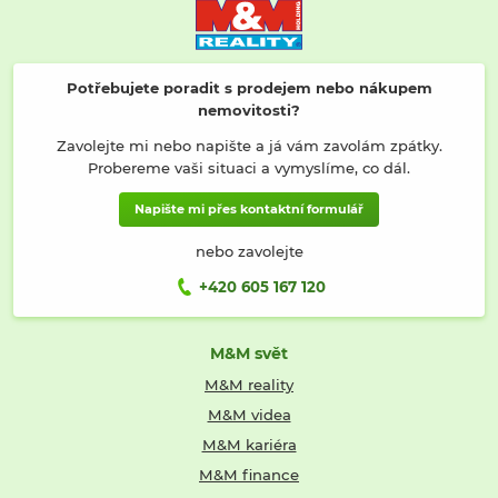
Potřebujete poradit s prodejem nebo nákupem
nemovitosti?
Zavolejte mi nebo napište a já vám zavolám zpátky.
Probereme vaši situaci a vymyslíme, co dál.
Napište mi přes kontaktní formulář
nebo zavolejte
+420 605 167 120
M&M svět
M&M reality
M&M videa
M&M kariéra
M&M finance