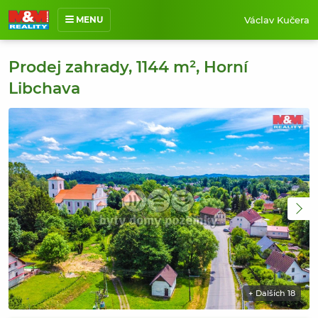
Václav Kučera
MENU
O mně
Prodej zahrady, 1144 m², Horní
Nabídka nemovitostí
Libchava
Prodané nemovitosti
Reference
Jak pracuji
Kontakt
+ Dalších 18