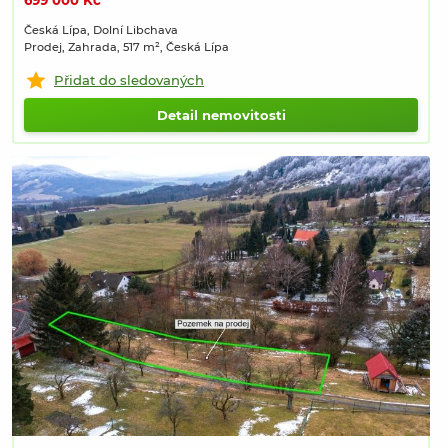
699 000 Kč
Česká Lípa, Dolní Libchava
Prodej, Zahrada, 517 m², Česká Lípa
Přidat do sledovaných
Detail nemovitosti