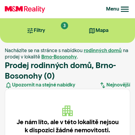
Menu
3
Filtry
Mapa
Nacházíte se na stránce s nabídkou
rodinných domů
na
prodej v lokalitě
Brno-Bosonohy
.
Prodej rodinných domů, Brno-
Bosonohy
(0)
Upozornit na stejné nabídky
Nejnovější
Nejnovější
Nejstarší
Je nám líto, ale v této lokalitě nejsou
k dispozici žádné nemovitosti.
Nejdražší