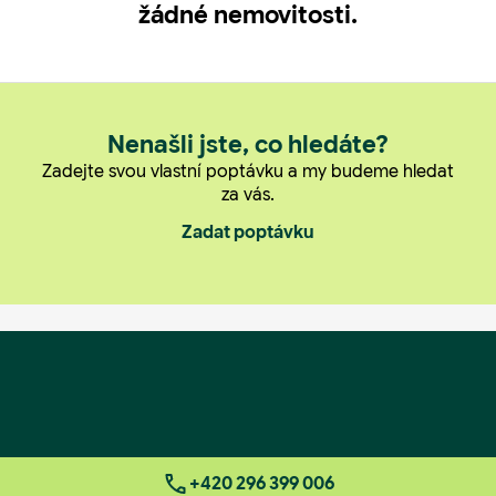
žádné nemovitosti.
Nenašli jste, co hledáte?
Zadejte svou vlastní poptávku a my budeme hledat
za vás.
Zadat poptávku
+420 296 399 006