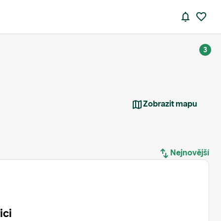
3
Zobrazit mapu
Nejnovější
Nejnovější
Nejstarší
ici