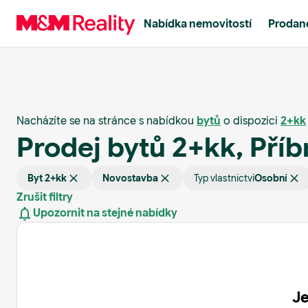
Nabídka nemovitostí
Prodané
Nacházíte se na stránce s nabídkou
bytů
o dispozici
2+kk
Prodej bytů 2+kk, Pří
Byt 2+kk
Novostavba
Typ vlastnictví
Osobní
Zrušit filtry
Upozornit na stejné nabídky
Je