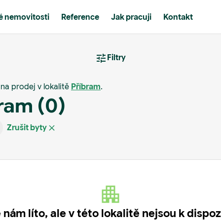
 nemovitosti
Reference
Jak pracuji
Kontakt
Filtry
na prodej v lokalitě
Příbram
.
bram
(0)
Zrušit byty
 nám líto, ale v této lokalitě nejsou k dispoz