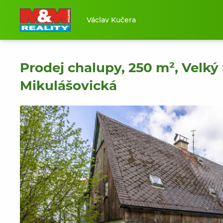
Václav Kučera
Prodej chalupy, 250 m², Velký 
Mikulášovická