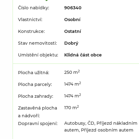
Číslo nabídky:
906340
Vlastnictví:
Osobní
Konstrukce:
Ostatní
Stav nemovitosti:
Dobrý
Umístění objektu:
Klidná část obce
2
250 m
Plocha užitná:
2
1474 m
Plocha parcely:
2
1474 m
Plocha zahrady:
2
170 m
Zastavěná plocha
a nádvoří:
Autobusy, ČD, Příjezd nákladním
Dopravní spojení:
autem, Příjezd osobním autem