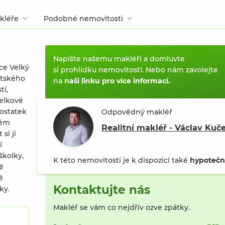
kléře
Podobné nemovitosti
Napište našemu makléři a domluvte
ce Velký
si prohlídku nemovitosti. Nebo nám zavolejte
stského
na
naši linku pro více informací.
ti,
elkové
dostatek
Odpovědný makléř
rém
Realitní makléř - Václav Kuč
si ji
í
školky,
K této nemovitosti je k dispozici také
hypoteční
é
é
Kontaktujte nás
ky.
Makléř se vám co nejdřív ozve zpátky.