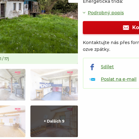
Energetická třída:
Podrobný popis
Ko
Kontaktujte nás přes for
ozve zpátky.
 / 17)
Prodej chalupy, 250 m², Velký Še
Sdílet
Poslat na e-mail
+ Dalších 9