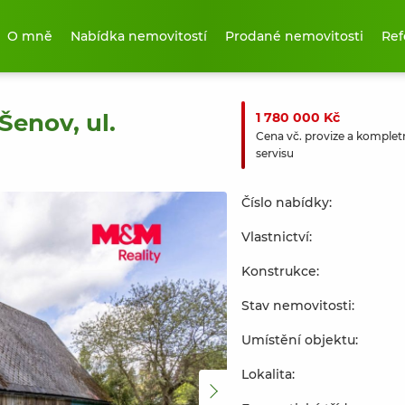
O mně
Nabídka nemovitostí
Prodané nemovitosti
Ref
Šenov, ul.
1 780 000 Kč
Cena vč. provize a komplet
servisu
Číslo nabídky:
Vlastnictví:
Konstrukce:
Stav nemovitosti:
Umístění objektu:
Lokalita: