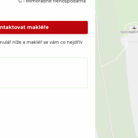
G - Mimořádně nehospodárná
ntaktovat makléře
mulář níže a makléř se vám co nejdřív
nov, ul. Mikulášovická (Fotografie 2 / 17)