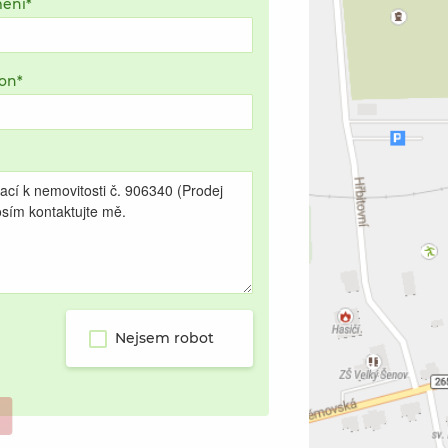
mení
fon
Nejsem robot