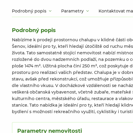
Podrobný popis
Parametry
Kontaktovat ma
Podrobný popis
Nabízíme k prodeji prostornou chalupu v klidné části ob
Šenov, ideální pro ty, kteří hledají útočiště od ruchu mě
života. Tato samostatně stojící nemovitost nabízí místnos
rozložené do dvou nadzemních podlaží, na pozemku o c
ploše 1474 m². Užitná plocha činí 250 m², což poskytuje 
prostoru pro realizaci vašich představ. Chalupa je v dob
stavu, avšak před rekonstrukcí, což umožňuje přizpůsobit 
dle vlastního vkusu. V docházkové vzdálenosti se nacház
veškerá občanská vybavenost, včetně zubaře, mateřské 
kulturního centra, městského úřadu, restaurace a vlakov
stanice. Tato nabídka je ideální pro ty, kteří hledají klidn
bydlení s možností rekreačního využití, cyklistiky i turisti
Parametry nemovitosti