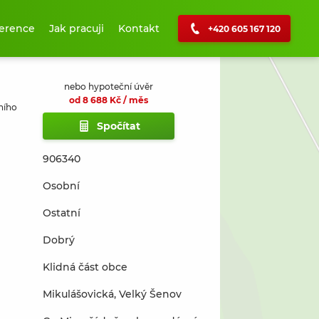
erence
Jak pracuji
Kontakt
+420 605 167 120
+
nebo hypoteční úvěr
−
od 8 688 Kč / měs
ního
Spočítat
906340
Osobní
Ostatní
Dobrý
Klidná část obce
Mikulášovická, Velký Šenov