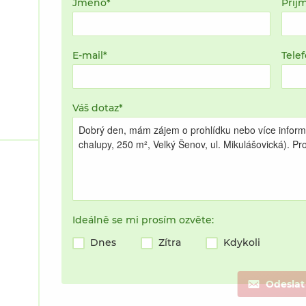
Jméno
Příj
E-mail
Tele
Váš dotaz
Ideálně se mi prosím ozvěte:
Dnes
Zítra
Kdykoli
Odeslat