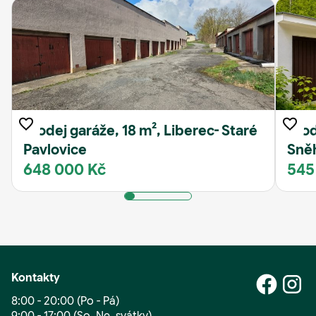
Prodej garáže, 18 m², Liberec- Staré
Prod
Pavlovice
Sně
648 000 Kč
545
Kontakty
8:00 - 20:00 (Po - Pá)